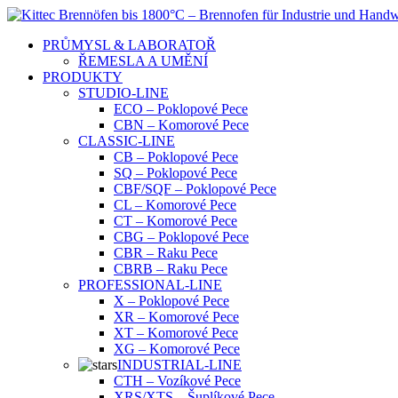
Skip
to
PRŮMYSL & LABORATOŘ
content
ŘEMESLA A UMĚNÍ
PRODUKTY
STUDIO-LINE
ECO – Poklopové Pece
CBN – Komorové Pece
CLASSIC-LINE
CB – Poklopové Pece
SQ – Poklopové Pece
CBF/SQF – Poklopové Pece
CL – Komorové Pece
CT – Komorové Pece
CBG – Poklopové Pece
CBR – Raku Pece
CBRB – Raku Pece
PROFESSIONAL-LINE
X – Poklopové Pece
XR – Komorové Pece
XT – Komorové Pece
XG – Komorové Pece
INDUSTRIAL-LINE
CTH – Vozíkové Pece
XRS/XTS – Šuplíkové Pece