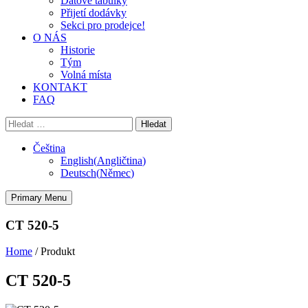
Datové tabulky
Přijetí dodávky
Sekci pro prodejce!
O NÁS
Historie
Tým
Volná místa
KONTAKT
FAQ
Vyhledávání
Čeština
English
(
Angličtina
)
Deutsch
(
Němec
)
Primary Menu
CT 520-5
Home
/
Produkt
CT 520-5