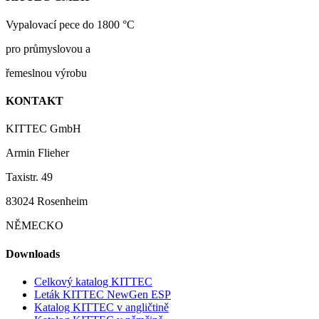
Vypalovací pece do 1800 °C
pro průmyslovou a
řemeslnou výrobu
KONTAKT
KITTEC GmbH
Armin Flieher
Taxistr. 49
83024 Rosenheim
NĚMECKO
Downloads
Celkový katalog KITTEC
Leták KITTEC NewGen ESP
Katalog KITTEC v angličtině