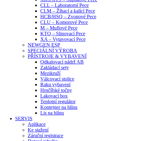
CLL – Laboratorní Pece
CLM – Žíhací a kalící Pece
HCB/HSQ – Zvonové Pece
CLU – Komorové Pece
M – Muflové Pece
KTQ – Slinovací Pece
XA – Vytavovací Pece
NEWGEN ESP
SPECIÁLNÍ VÝROBA
PŘÍSTROJE & VYBAVENÍ
Odkalovací nádrž AB
Zakládací sety
Mezikruží
Válcovací stolice
Raku vybavení
Hrnčířské točny
Lakovací box
Teplotní regulátor
Kontejner na hlínu
Lis na hlínu
SERVIS
Aplikace
Ke stažení
Záruční registrace