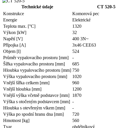
Technické údaje
CT 520-5
Konstrukce
Komorová pec
Energie
Elektrické
Teplota max. [°C]
1320
Výkon [kW]
32
Napětí [V]
400 3N~
Přípojka [A]
3x46 CEE63
Objem [l]
524
Průměr vypalovacího prostoru [mm]
-
Šířka vypalovacího prostoru [mm]
685
Hloubka vypalovacího prostoru [mm]
750
Výška vypalovacího prostoru [mm]
1020
Vnější šířka celkem [mm]
960
Vnější hloubka [mm]
1200
Vnější výška včetně podstavce [mm]
1870
Výška s otočeným podstavcem [mm]
-
Hloubka s otevřeným víkem [mm]
-
Výška po spodní hranu dna [mm]
720
Hmotnost [kg]
560
Tvar
obdélníkový