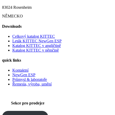
83024 Rosenheim
NĚMECKO
Downloads
Celkový katalog KITTEC
Leták KITTEC NewGen ESP
Katalog KITTEC v angličtině
Katalog KITTEC v němčině
quick links
Kontaktní
NewGen ESP
Průmysl & laboratoře
Řemesla, výroba, umění
Sekce pro prodejce