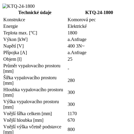
Technické údaje
KTQ-24-1800
Konstrukce
Komorová pec
Energie
Elektrické
Teplota max. [°C]
1800
Výkon [kW]
a.Anfrage
Napětí [V]
400 3N~
Přípojka [A]
a.Anfrage
Objem [l]
25
Průměr vypalovacího prostoru
-
[mm]
Šířka vypalovacího prostoru
280
[mm]
Hloubka vypalovacího prostoru
300
[mm]
Výška vypalovacího prostoru
300
[mm]
Vnější šířka celkem [mm]
1170
Vnější hloubka [mm]
670
Vnější výška včetně podstavce
800
[mm]