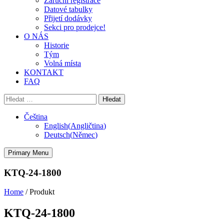
Záruční registrace
Datové tabulky
Přijetí dodávky
Sekci pro prodejce!
O NÁS
Historie
Tým
Volná místa
KONTAKT
FAQ
Vyhledávání
Čeština
English
(
Angličtina
)
Deutsch
(
Němec
)
Primary Menu
KTQ-24-1800
Home
/
Produkt
KTQ-24-1800