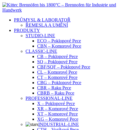
Skip
to
content
PRŮMYSL & LABORATOŘ
ŘEMESLA A UMĚNÍ
PRODUKTY
STUDIO-LINE
ECO – Poklopové Pece
CBN – Komorové Pece
CLASSIC-LINE
CB – Poklopové Pece
SQ – Poklopové Pece
CBF/SQF – Poklopové Pece
CL – Komorové Pece
CT – Komorové Pece
CBG – Poklopové Pece
CBR – Raku Pece
CBRB – Raku Pece
PROFESSIONAL-LINE
X – Poklopové Pece
XR – Komorové Pece
XT – Komorové Pece
XG – Komorové Pece
INDUSTRIAL-LINE
CTH – Vozíkové Pece