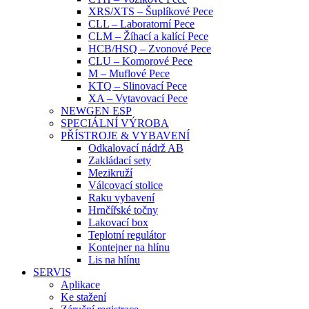
XRS/XTS – Šuplíkové Pece
CLL – Laboratorní Pece
CLM – Žíhací a kalící Pece
HCB/HSQ – Zvonové Pece
CLU – Komorové Pece
M – Muflové Pece
KTQ – Slinovací Pece
XA – Vytavovací Pece
NEWGEN ESP
SPECIÁLNÍ VÝROBA
PŘÍSTROJE & VYBAVENÍ
Odkalovací nádrž AB
Zakládací sety
Mezikruží
Válcovací stolice
Raku vybavení
Hrnčířské točny
Lakovací box
Teplotní regulátor
Kontejner na hlínu
Lis na hlínu
SERVIS
Aplikace
Ke stažení