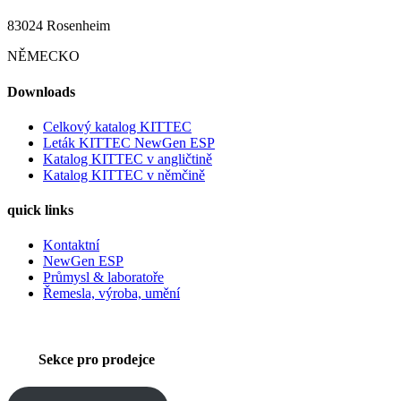
83024 Rosenheim
NĚMECKO
Downloads
Celkový katalog KITTEC
Leták KITTEC NewGen ESP
Katalog KITTEC v angličtině
Katalog KITTEC v němčině
quick links
Kontaktní
NewGen ESP
Průmysl & laboratoře
Řemesla, výroba, umění
Sekce pro prodejce