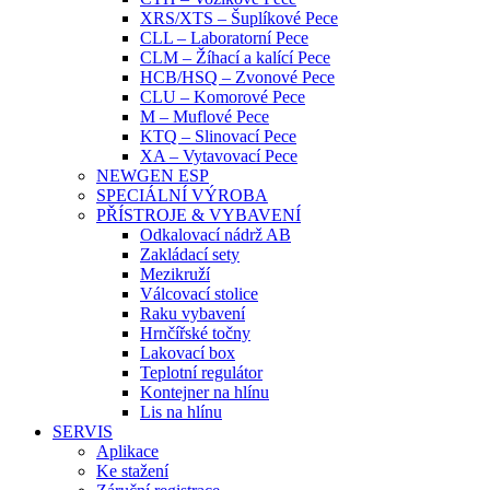
XRS/XTS – Šuplíkové Pece
CLL – Laboratorní Pece
CLM – Žíhací a kalící Pece
HCB/HSQ – Zvonové Pece
CLU – Komorové Pece
M – Muflové Pece
KTQ – Slinovací Pece
XA – Vytavovací Pece
NEWGEN ESP
SPECIÁLNÍ VÝROBA
PŘÍSTROJE & VYBAVENÍ
Odkalovací nádrž AB
Zakládací sety
Mezikruží
Válcovací stolice
Raku vybavení
Hrnčířské točny
Lakovací box
Teplotní regulátor
Kontejner na hlínu
Lis na hlínu
SERVIS
Aplikace
Ke stažení