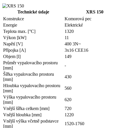
Technické údaje
XRS 150
Konstrukce
Komorová pec
Energie
Elektrické
Teplota max. [°C]
1320
Výkon [kW]
11
Napětí [V]
400 3N~
Přípojka [A]
3x16 CEE16
Objem [l]
149
Průměr vypalovacího prostoru
-
[mm]
Šířka vypalovacího prostoru
430
[mm]
Hloubka vypalovacího prostoru
560
[mm]
Výška vypalovacího prostoru
620
[mm]
Vnější šířka celkem [mm]
720
Vnější hloubka [mm]
1220
Vnější výška včetně podstavce
1520-1760
[mm]