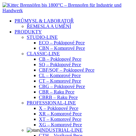
Skip
to
content
PRŮMYSL & LABORATOŘ
ŘEMESLA A UMĚNÍ
PRODUKTY
STUDIO-LINE
ECO – Poklopové Pece
CBN – Komorové Pece
CLASSIC-LINE
CB – Poklopové Pece
SQ – Poklopové Pece
CBF/SQF – Poklopové Pece
CL – Komorové Pece
CT – Komorové Pece
CBG – Poklopové Pece
CBR – Raku Pece
CBRB – Raku Pece
PROFESSIONAL-LINE
X – Poklopové Pece
XR – Komorové Pece
XT – Komorové Pece
XG – Komorové Pece
INDUSTRIAL-LINE
CTH – Vozíkové Pece