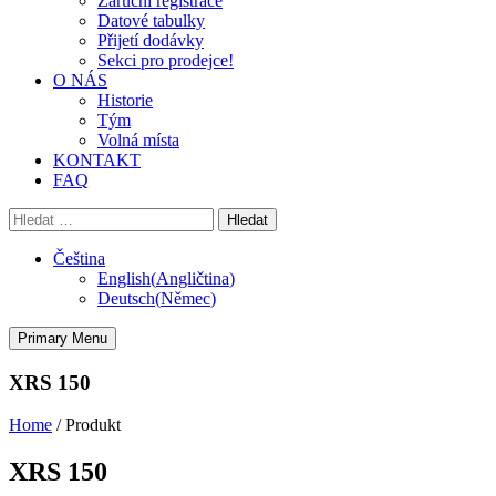
Záruční registrace
Datové tabulky
Přijetí dodávky
Sekci pro prodejce!
O NÁS
Historie
Tým
Volná místa
KONTAKT
FAQ
Vyhledávání
Čeština
English
(
Angličtina
)
Deutsch
(
Němec
)
Primary Menu
XRS 150
Home
/
Produkt
XRS 150